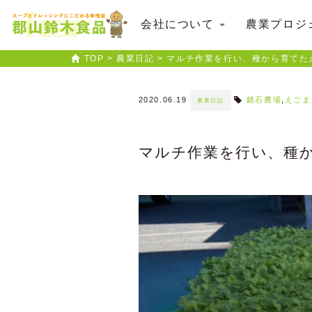
会社について
農業プロジ
TOP
>
農業日記
>
マルチ作業を行い、種から育てた
2020.06.19
鏡石農場
,
えごま
農業日記
マルチ作業を行い、種