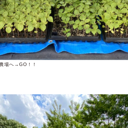
農場へ→GO！！