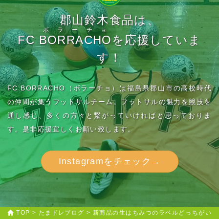
郡山鈴木食品は、
ボラーチョ
FC
BORRACHO
を応援していま
す！
FC.BORRACHO（ボラーチョ）は福島県郡山市の高校時代
の仲間が集うフットサルチーム。フットサルの魅力を競技を
通し感じ、多くの方々と繋がっていければと思っておりま
す。是非応援宜しくお願い致します。
Instagramをチェック→
TOP
>
たまドレブログ
>
新商品の生はちみつのラベルどっちがい